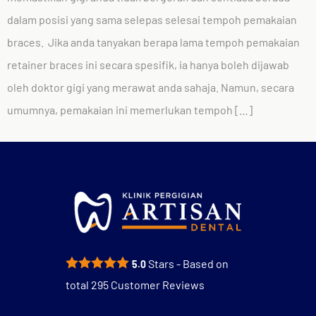
dalam posisi yang sama selepas selesai tempoh pemakaian
braces. Jika anda tanyakan berapa lama tempoh pemakaian
retainer braces ini secara spesifik, ia hanya boleh dijawab
oleh doktor gigi yang merawat anda sahaja. Namun, secara
umumnya, pemakaian ini memerlukan tempoh […]
Stars - Based on
5.0
total
295
Customer Reviews