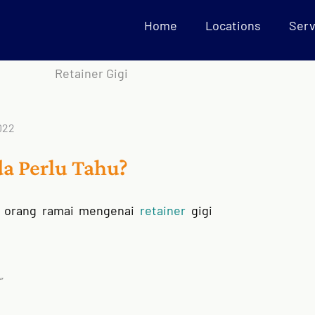
Home
Locations
Serv
022
da Perlu Tahu?
da orang ramai mengenai
retainer
gigi
”