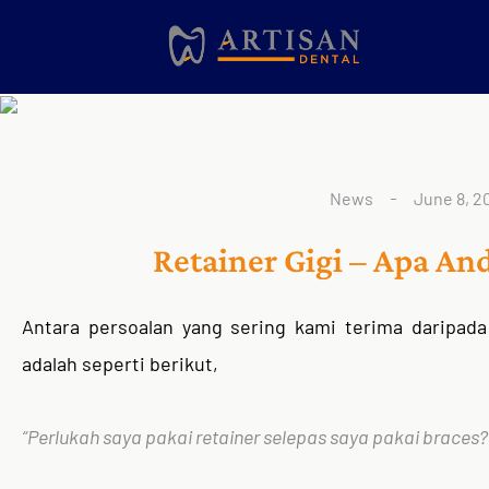
News
June 8, 2
Retainer Gigi – Apa An
Antara persoalan yang sering kami terima daripa
adalah seperti berikut,
“Perlukah saya pakai retainer selepas saya pakai braces?