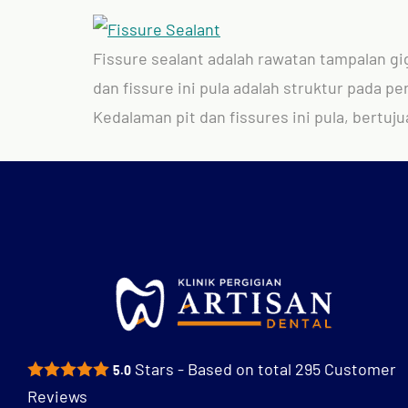
Fissure sealant adalah rawatan tampalan g
dan fissure ini pula adalah struktur pada p
Kedalaman pit dan fissures ini pula, bert
Stars - Based on total
295
Customer
5.0
Reviews