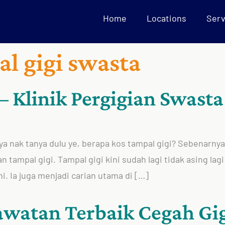
Home
Locations
Serv
l gigi swasta
– Klinik Pergigian Swasta
aya nak tanya dulu ye, berapa kos tampal gigi? Sebenarny
 tampal gigi. Tampal gigi kini sudah lagi tidak asing lag
. Ia juga menjadi carian utama di […]
Rawatan Terbaik Cegah Gi