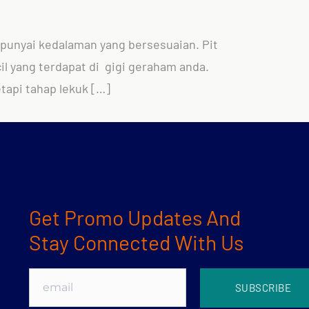
mpunyai kedalaman yang bersesuaian. Pit
cil yang terdapat di gigi geraham anda.
tapi tahap lekuk […]
Get Promo Updates And
Stay Connected With Us
SUBSCRIBE