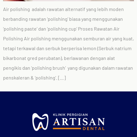
Air polishing adalah rawatan alternatif yang lebih moden
berbanding rawatan ‘polishing’ biasa yang menggunakan
‘polishing paste’ dan ’polishing cup’ Proses Rawatan Air
Polishing Air polishing menggunakan semburan air yang kuat,
tetapi terkawal dan serbuk berperisa lemon (Serbuk natrium
bikarbonat gred perubatan), berlawanan dengan alat
pengikis dan ‘polishing brush’ yang digunakan dalam rawatan
penskaleran & ‘polishing’. […]