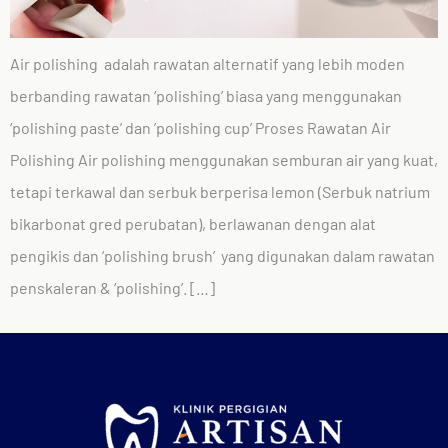
Air polishing adalah rawatan alternatif yang lebih moden
berbanding rawatan ‘polishing’ biasa yang menggunakan
‘polishing paste’ dan ’polishing cup’ Proses Rawatan Air
Polishing Air polishing menggunakan semburan air yang kuat,
tetapi terkawal dan serbuk berperisa lemon (Serbuk natrium
bikarbonat gred perubatan), berlawanan dengan alat
pengikis dan ‘polishing brush’ yang digunakan dalam rawatan
penskaleran & ‘polishing’. […]