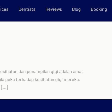
ices
Dentists
Reviews
Blog
Booking
 kesihatan dan penampilan gigi adalah amat
ula peka terhadap kesihatan gigi mereka.
 […]