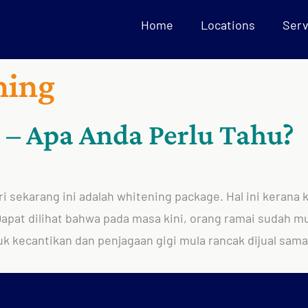
Home
Locations
Serv
ning
 – Apa Anda Perlu Tahu?
ri sekarang ini adalah whitening package. Hal ini kerana
Dapat dilihat bahwa pada masa kini, orang ramai sudah m
k kecantikan dan penjagaan gigi mula rancak dijual sama