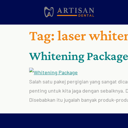
Tag:
laser white
Whitening Package
Salah satu pakej pergigian yang sangat dica
penting untuk kita jaga dengan sebaiknya. 
Disebabkan itu jugalah banyak produk-produ