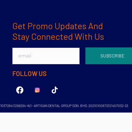
Get Promo Updates And
Stay Connected With Us
SUBSCRIBE
FOLLOW US
1037264 (1299294-W) – ARTISAN DENTAL GROUP SDN. BHD. 202101006733 (1407032-D)