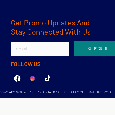
Get Promo Updates And
Stay Connected With Us
SUBSCRIBE
FOLLOW US
1037264 (1299294-W) – ARTISAN DENTAL GROUP SDN. BHD. 202101006733 (1407032-D)