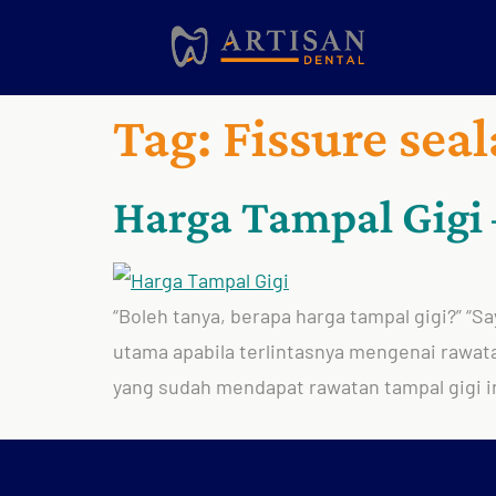
Tag:
Fissure sea
Harga Tampal Gigi 
“Boleh tanya, berapa harga tampal gigi?” “S
utama apabila terlintasnya mengenai rawatan
yang sudah mendapat rawatan tampal gigi ini