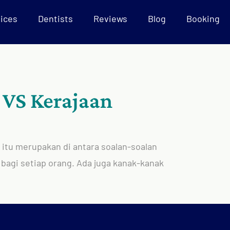
ices
Dentists
Reviews
Blog
Booking
 VS Kerajaan
a itu merupakan di antara soalan-soalan
i bagi setiap orang. Ada juga kanak-kanak