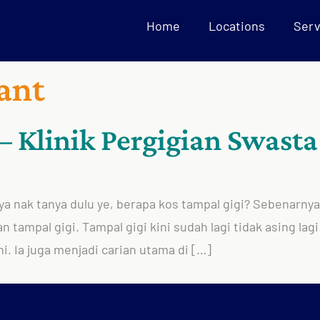
Home
Locations
Serv
lant
– Klinik Pergigian Swasta
aya nak tanya dulu ye, berapa kos tampal gigi? Sebenarny
 tampal gigi. Tampal gigi kini sudah lagi tidak asing lag
. Ia juga menjadi carian utama di […]